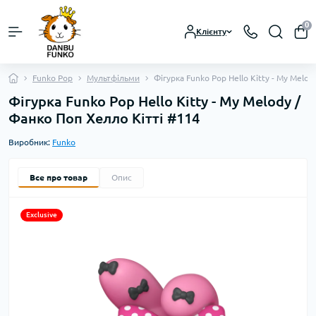
0
Клієнту
Funko Pop
Мультфільми
Фігурка Funko Pop Hello Kitty - My Melo
Фігурка Funko Pop Hello Kitty - My Melody /
Фанко Поп Хелло Кітті #114
Виробник:
Funko
Все про товар
Опис
Exclusive