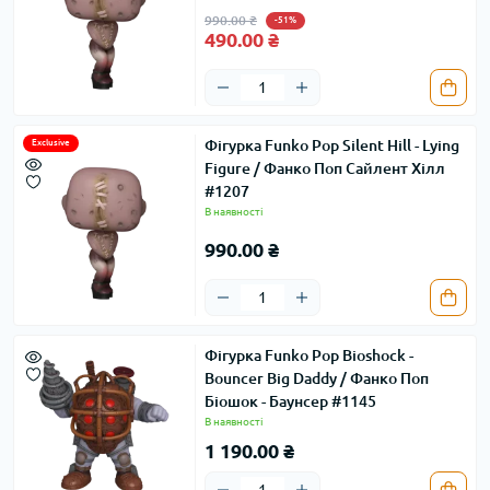
990.00 ₴
-51%
490.00 ₴
Фігурка Funko Pop Silent Hill - Lying
Exclusive
Figure / Фанко Поп Сайлент Хілл
#1207
В наявності
990.00 ₴
Фігурка Funko Pop Bioshock -
Bouncer Big Daddy / Фанко Поп
Біошок - Баунсер #1145
В наявності
1 190.00 ₴