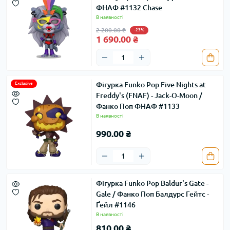
ФНАФ #1132 Chase
В наявності
2 200.00 ₴
-23%
1 690.00 ₴
Фігурка Funko Pop Five Nights at
Exclusive
Freddy's (FNAF) - Jack-O-Moon /
Фанко Поп ФНАФ #1133
В наявності
990.00 ₴
Фігурка Funko Pop Baldur's Gate -
Gale / Фанко Поп Балдурс Гейтс -
Ґейл #1146
В наявності
810.00 ₴