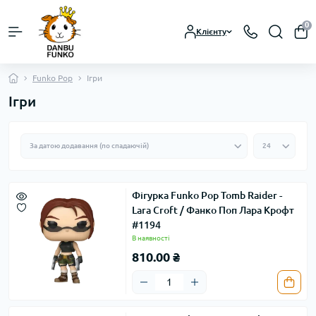
0
Клієнту
Funko Pop
Ігри
Ігри
Фігурка Funko Pop Tomb Raider -
Lara Croft / Фанко Поп Лара Крофт
#1194
В наявності
810.00 ₴