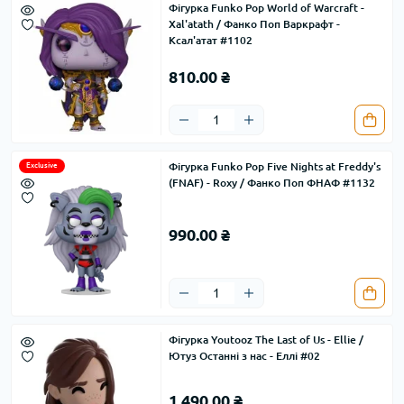
Фігурка Funko Pop World of Warcraft -
Xal'atath / Фанко Поп Варкрафт -
Ксал'атат #1102
810.00 ₴
Фігурка Funko Pop Five Nights at Freddy's
Exclusive
(FNAF) - Roxy / Фанко Поп ФНАФ #1132
990.00 ₴
Фігурка Youtooz The Last of Us - Ellie /
Ютуз Останні з нас - Еллі #02
1 490.00 ₴