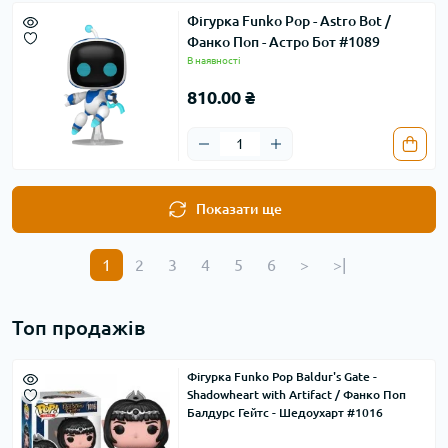
Фігурка Funko Pop - Astro Bot /
Фанко Поп - Астро Бот #1089
В наявності
810.00 ₴
Показати ще
1
2
3
4
5
6
>
>|
Топ продажів
Фігурка Funko Pop Baldur's Gate -
Shadowheart with Artifact / Фанко Поп
Балдурс Гейтс - Шедоухарт #1016