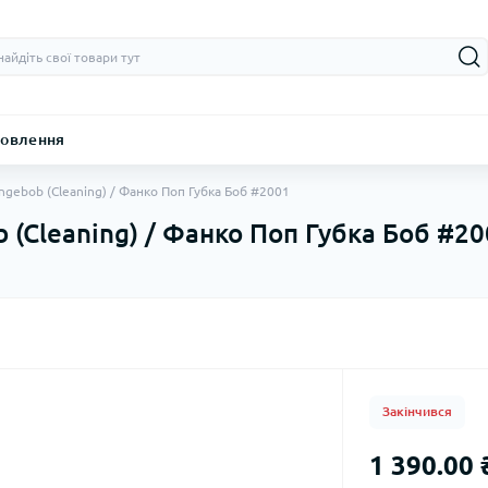
овлення
ngebob (Cleaning) / Фанко Поп Губка Боб #2001
 (Cleaning) / Фанко Поп Губка Боб #2
Закінчився
1 390.00 