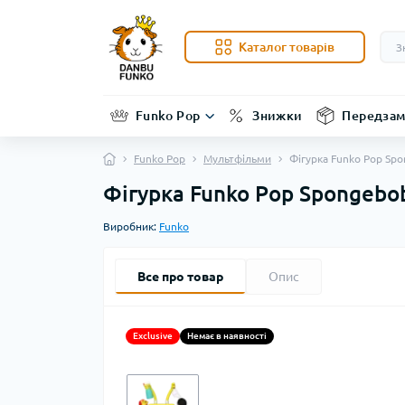
Каталог товарів
Funko Pop
Знижки
Передзам
Funko Pop
Мультфільми
Фігурка Funko Pop Spo
Фігурка Funko Pop Spongebob
Виробник:
Funko
Все про товар
Опис
Exclusive
Немає в наявності