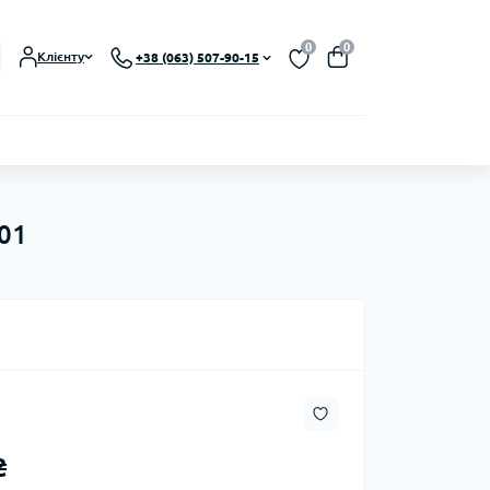
0
0
Клієнту
+38 (063) 507-90-15
001
₴