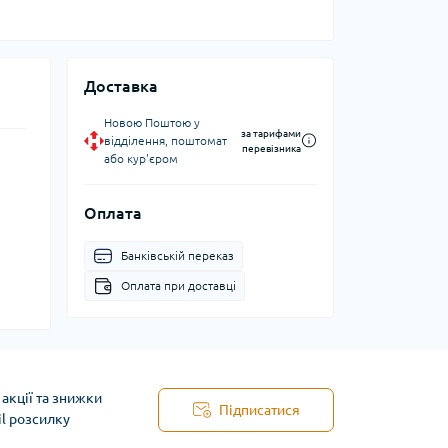
Доставка
Новою Поштою у
за тарифами
відділення, поштомат
перевізника
або кур'єром
Оплата
Банківській переказ
Оплата при доставці
акції та знижки
Підписатися
il розсилку