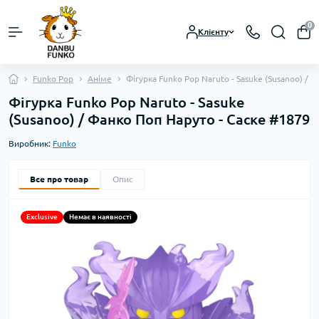
0
Клієнту
Funko Pop
Аніме
Фігурка Funko Pop Naruto - Sasuke (Susanoo) / 
Фігурка Funko Pop Naruto - Sasuke
(Susanoo) / Фанко Поп Наруто - Саске #1879
Виробник:
Funko
Все про товар
Опис
Exclusive
Немає в наявності