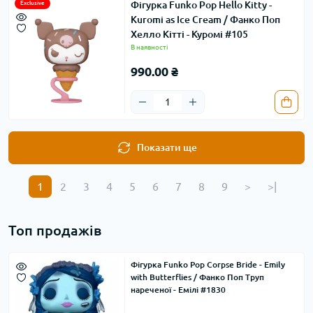
Фігурка Funko Pop Hello Kitty -
Exclusive
Kuromi as Ice Cream / Фанко Поп
Хелло Кітті - Куромі #105
В наявності
990.00 ₴
Показати ще
1
2
3
4
5
6
7
8
9
>
>|
Топ продажів
Фігурка Funko Pop Corpse Bride - Emily
with Butterflies / Фанко Поп Труп
нареченої - Емілі #1830