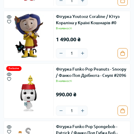
Фігурка Youtooz Coraline / Ютуз
Кораліна у Країні Кошмарів #0
В наявності
1 490.00 ₴
Фігурка Funko Pop Peanuts - Snoopy
Exclusive
/ Фанко Поп Дрібнота - Снупі #2096
В наявності
990.00 ₴
Фігурка Funko Pop Spongebob -
Patrick / Фанко Поп Губка Боб -