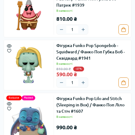
Патрик #1939
В наявності
810.00 ₴
Фігурка Funko Pop Spongebob -
Squidward / Фанко Поп Губка Боб -
Сквідвард #1941
В наявності
810.00 ₴
-27%
590.00 ₴
Фігурка Funko Pop Lilo and Stitch
Exclusive
Flocked
(Sleeping in Box) / Фанко Поп Ліло
та Стіч #1607
В наявності
990.00 ₴