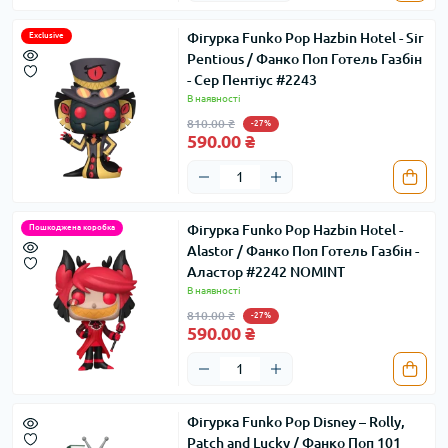
Фігурка Funko Pop Hazbin Hotel - Sir
Exclusive
Pentious / Фанко Поп Готель Газбін
- Сер Пентіус #2243
В наявності
810.00 ₴
-27%
590.00 ₴
Фігурка Funko Pop Hazbin Hotel -
Пошкоджена коробка
Alastor / Фанко Поп Готель Газбін -
Аластор #2242 NOMINT
В наявності
810.00 ₴
-27%
590.00 ₴
Фігурка Funko Pop Disney – Rolly,
Patch and Lucky / Фанко Поп 101