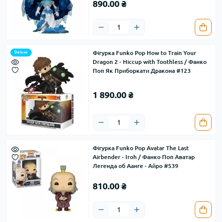
890.00 ₴
Фігурка Funko Pop How to Train Your
Deluxe
Dragon 2 - Hiccup with Toothless / Фанко
Поп Як Приборкати Дракона #123
1 890.00 ₴
Фігурка Funko Pop Avatar The Last
Airbender - Iroh / Фанко Поп Аватар
Легенда об Аанге - Айро #539
810.00 ₴