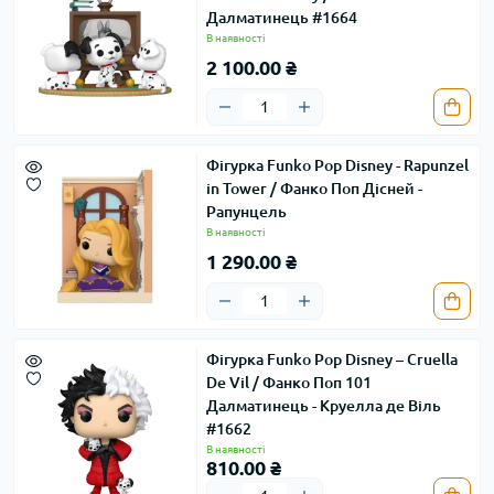
Далматинець #1664
В наявності
2 100.00 ₴
Фігурка Funko Pop Disney - Rapunzel
in Tower / Фанко Поп Дісней -
Рапунцель
В наявності
1 290.00 ₴
Фігурка Funko Pop Disney – Cruella
De Vil / Фанко Поп 101
Далматинець - Круелла де Віль
#1662
В наявності
810.00 ₴