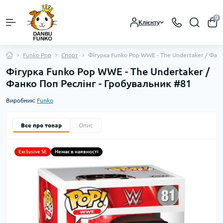
0
Клієнту
Funko Pop
Спорт
Фігурка Funko Pop WWE - The Undertaker / Фанк
Фігурка Funko Pop WWE - The Undertaker /
Фанко Поп Реслінг - Гробувальник #81
Виробник:
Funko
Все про товар
Опис
Exclusive SE
Немає в наявності