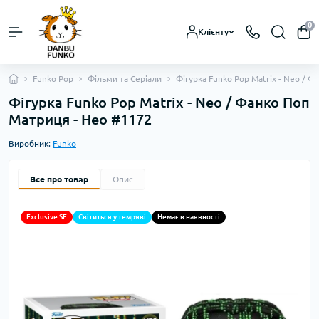
0
Клієнту
Funko Pop
Фільми та Серіали
Фігурка Funko Pop Matrix - Neo / 
Фігурка Funko Pop Matrix - Neo / Фанко Поп
Матриця - Нео #1172
Виробник:
Funko
Все про товар
Опис
Exclusive SE
Світиться у темряві
Немає в наявності