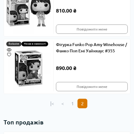
810.00 ₴
Повідомити мене
Фігурка Funko Pop Amy Winehouse /
Exclusive
Немає в наявності
Фанко Поп Емі Уайнхаус #355
890.00 ₴
Повідомити мене
|<
<
1
2
Топ продажів