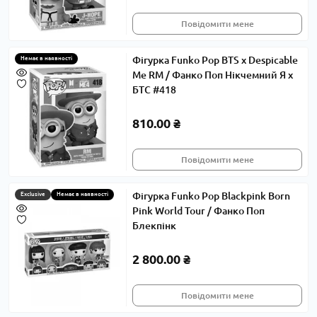
Повідомити мене
Фігурка Funko Pop BTS x Despicable
Немає в наявності
Me RM / Фанко Поп Нікчемний Я x
БТС #418
810.00 ₴
Повідомити мене
Фігурка Funko Pop Blackpink Born
Exclusive
Немає в наявності
Pink World Tour / Фанко Поп
Блекпінк
2 800.00 ₴
Повідомити мене