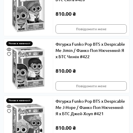
810.00 ₴
Повідомити мене
Фігурка Funko Pop BTS x Despicable
Немає в наявності
Me Jimin / Фанко Поп Нікчемний Я
x БТС Чимін #422
810.00 ₴
Повідомити мене
Фігурка Funko Pop BTS x Despicable
Немає в наявності
Me J-Hope / Фанко Поп Нікчемний
Я x БТС Джей-Хоуп #421
810.00 ₴