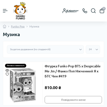
0
Клієнту
Funko Pop
Музика
Музика
Фігурка Funko Pop BTS x Despicable
Немає в наявності
Me Jin / Фанко Поп Нікчемний Я x
БТС Чин #419
810.00 ₴
Повідомити мене