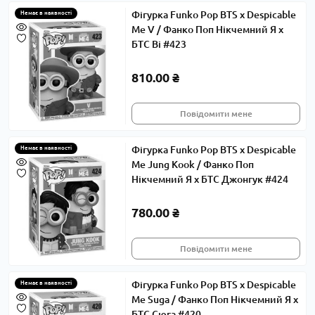
Фігурка Funko Pop BTS x Despicable
Немає в наявності
Me V / Фанко Поп Нікчемний Я x
БТС Ві #423
810.00 ₴
Повідомити мене
Фігурка Funko Pop BTS x Despicable
Немає в наявності
Me Jung Kook / Фанко Поп
Нікчемний Я x БТС Джонгук #424
780.00 ₴
Повідомити мене
Фігурка Funko Pop BTS x Despicable
Немає в наявності
Me Suga / Фанко Поп Нікчемний Я x
БТС Сюга #420