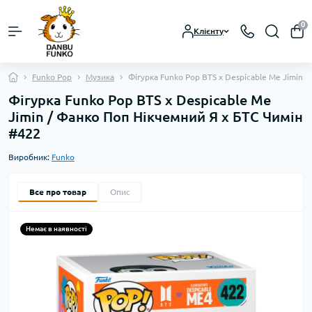
0
Клієнту
Funko Pop
Музика
Фігурка Funko Pop BTS x Despicable Me Jimin 
Фігурка Funko Pop BTS x Despicable Me
Jimin / Фанко Поп Нікчемний Я x БТС Чимін
#422
Виробник:
Funko
Все про товар
Опис
Немає в наявності