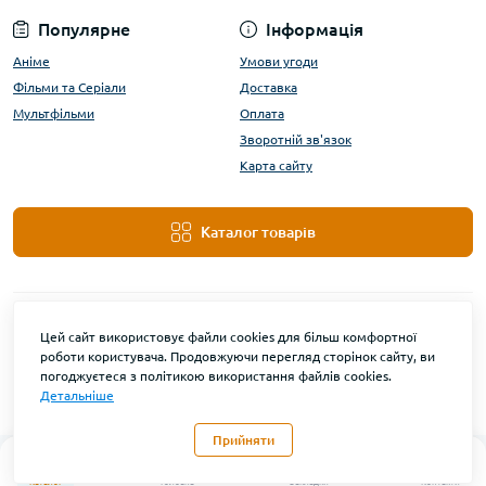
Популярне
Інформація
Аніме
Умови угоди
Фільми та Серіали
Доставка
Мультфільми
Оплата
Зворотній зв'язок
Карта сайту
Каталог товарів
Цей сайт використовує файли cookies для більш комфортної
роботи користувача. Продовжуючи перегляд сторінок сайту, ви
погоджуєтеся з політикою використання файлів cookies.
Детальніше
DanBu Funko © 2026
Прийняти
0
Каталог
Головна
Закладки
Контакти