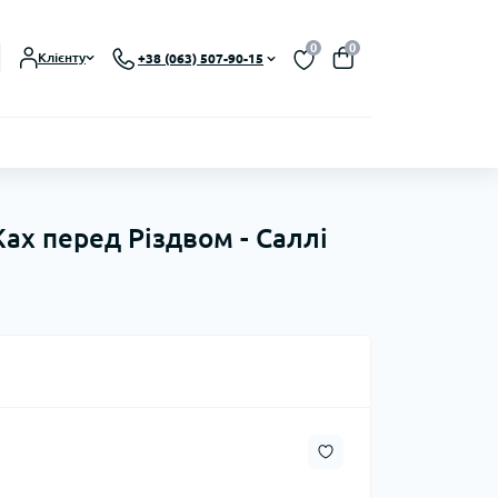
0
0
Клієнту
+38 (063) 507-90-15
Жах перед Різдвом - Саллі