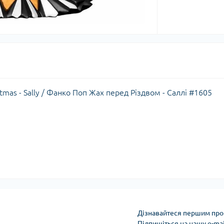
tmas - Sally / Фанко Поп Жах перед Різдвом - Саллі #1605
Дізнавайтеся першим про 
Підпишіться на нашу e-ma