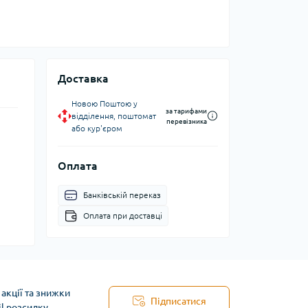
Доставка
Новою Поштою у
за тарифами
відділення, поштомат
перевізника
або кур'єром
Оплата
Банківській переказ
Оплата при доставці
акції та знижки
Підписатися
il розсилку