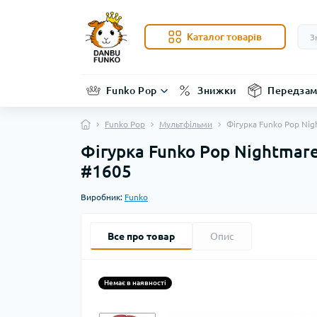
Каталог товарів
Funko Pop
Знижки
Передзам
Funko Pop
Мультфільми
Фігурка Funko Pop Nig
Фігурка Funko Pop Nightmare
#1605
Виробник:
Funko
Все про товар
Опис
Немає в наявності