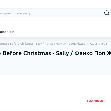
овлення
htmare Before Christmas - Sally / Фанко Поп Жах перед Різдвом - Саллі #1605
 Before Christmas - Sally / Фанко Поп 
Закінчився