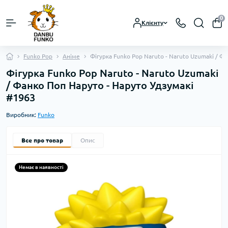
0
Клієнту
Funko Pop
Аніме
Фігурка Funko Pop Naruto - Naruto Uzumaki / Ф
Фігурка Funko Pop Naruto - Naruto Uzumaki
/ Фанко Поп Наруто - Наруто Удзумакі
#1963
Виробник:
Funko
Все про товар
Опис
Немає в наявності