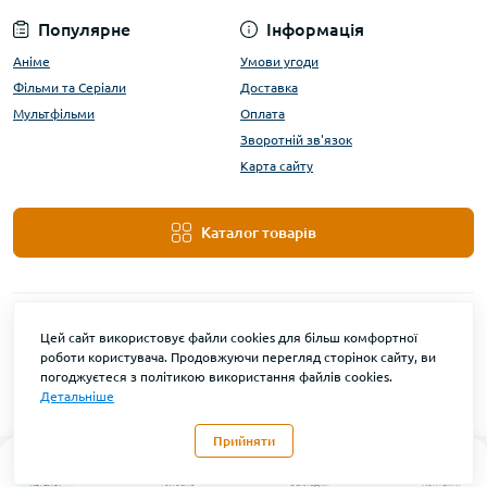
Популярне
Інформація
Аніме
Умови угоди
Фільми та Серіали
Доставка
Мультфільми
Оплата
Зворотній зв'язок
Карта сайту
Каталог товарів
Цей сайт використовує файли cookies для більш комфортної
роботи користувача. Продовжуючи перегляд сторінок сайту, ви
погоджуєтеся з політикою використання файлів cookies.
Детальніше
DanBu Funko © 2026
Прийняти
0
Каталог
Головна
Закладки
Контакти