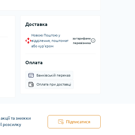
Доставка
Новою Поштою у
за тарифами
відділення, поштомат
перевізника
або кур'єром
Оплата
Банківській переказ
Оплата при доставці
акції та знижки
Підписатися
il розсилку