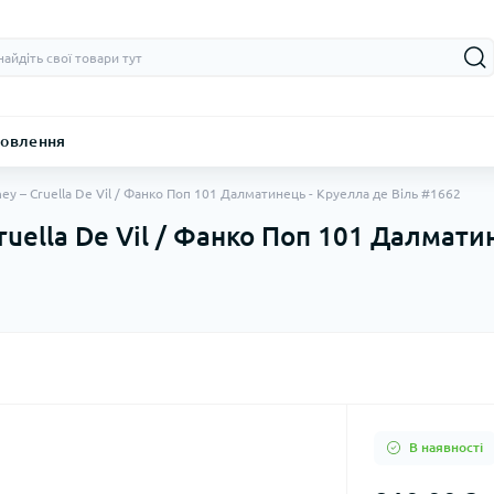
овлення
ney – Cruella De Vil / Фанко Поп 101 Далматинець - Круелла де Віль #1662
Cruella De Vil / Фанко Поп 101 Далмати
В наявності