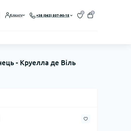
0
0
Клієнту
+38 (063) 507-90-15
нець - Круелла де Віль