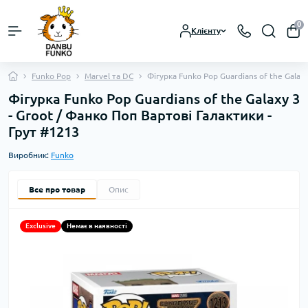
0
Клієнту
Funko Pop
Marvel та DC
Фігурка Funko Pop Guardians of the Galax
Фігурка Funko Pop Guardians of the Galaxy 3
- Groot / Фанко Поп Вартові Галактики -
Грут #1213
Виробник:
Funko
Все про товар
Опис
Exclusive
Немає в наявності