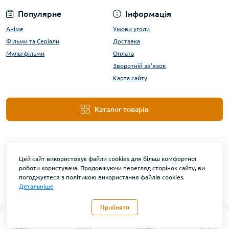
Популярне
Інформація
Аніме
Умови угоди
Фільми та Серіали
Доставка
Мультфільми
Оплата
Зворотній зв'язок
Карта сайту
Каталог товарів
Цей сайт використовує файли cookies для більш комфортної
роботи користувача. Продовжуючи перегляд сторінок сайту, ви
погоджуєтеся з політикою використання файлів cookies.
Детальніше
DanBu Funko © 2026
Прийняти
0
Каталог
Головна
Закладки
Контакти