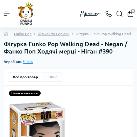
0
Клієнту
Funko Pop
Фільми та Серіали
Фігурка Funko Pop Walking Dead - N
Фігурка Funko Pop Walking Dead - Negan /
Фанко Поп Ходячі мерці - Ніган #390
Виробник:
Funko
Все про товар
Опис
Немає в наявності