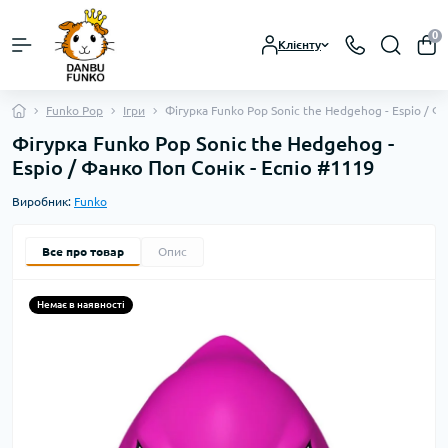
0
Клієнту
Funko Pop
Ігри
Фігурка Funko Pop Sonic the Hedgehog - Espio / Ф
Фігурка Funko Pop Sonic the Hedgehog -
Espio / Фанко Поп Сонік - Еспіо #1119
Виробник:
Funko
Все про товар
Опис
Немає в наявності