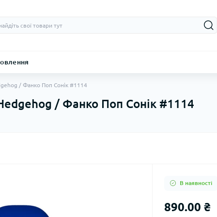
овлення
dgehog / Фанко Поп Сонік #1114
 Hedgehog / Фанко Поп Сонік #1114
В наявності
890.00 ₴