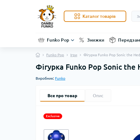
Каталог товарів
Funko Pop
Знижки
Передзам
Funko Pop
Ігри
Фігурка Funko Pop Sonic the He
Фігурка Funko Pop Sonic the
Виробник:
Funko
Все про товар
Опис
Exclusive