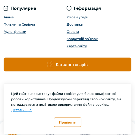
Популярне
Інформація
Аніме
Умови угоди
Фільми та Серіали
Доставка
Мультфільми
Оплата
Зворотній зв'язок
Карта сайту
Каталог товарів
Цей сайт використовує файли cookies для більш комфортної
роботи користувача. Продовжуючи перегляд сторінок сайту, ви
погоджуєтеся з політикою використання файлів cookies.
Детальніше
DanBu Funko © 2026
Прийняти
0
Каталог
Головна
Закладки
Контакти