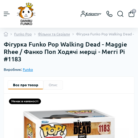
0
Клієнту
Funko Pop
Фільми та Серіали
Фігурка Funko Pop Walking Dead - M
Фігурка Funko Pop Walking Dead - Maggie
Rhee / Фанко Поп Ходячі мерці - Меггі Рі
#1183
Виробник:
Funko
Все про товар
Опис
Немає в наявності