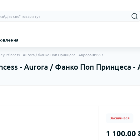
овлення
ney Princess - Aurora / Фанко Поп Принцеса - Аврора #1591
incess - Aurora / Фанко Поп Принцеса -
Закінчився
1 100.00 