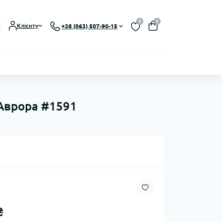
0
0
Клієнту
+38 (063) 507-90-15
 Аврора #1591
₴