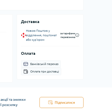
Доставка
Новою Поштою у
за тарифами
відділення, поштомат
перевізника
або кур'єром
Оплата
Банківській переказ
Оплата при доставці
акції та знижки
Підписатися
il розсилку