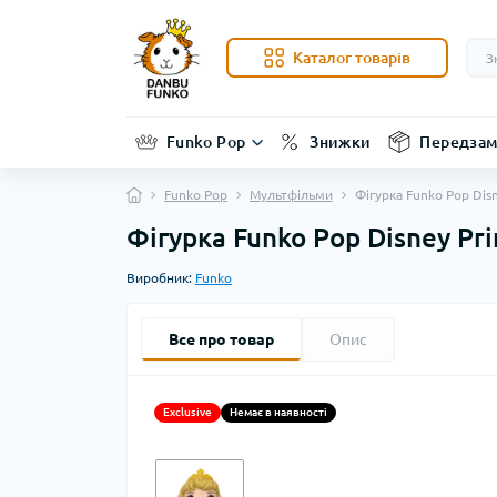
Каталог товарів
Funko Pop
Знижки
Передзам
Funko Pop
Мультфільми
Фігурка Funko Pop Dis
Фігурка Funko Pop Disney Pr
Виробник:
Funko
Все про товар
Опис
Exclusive
Немає в наявності