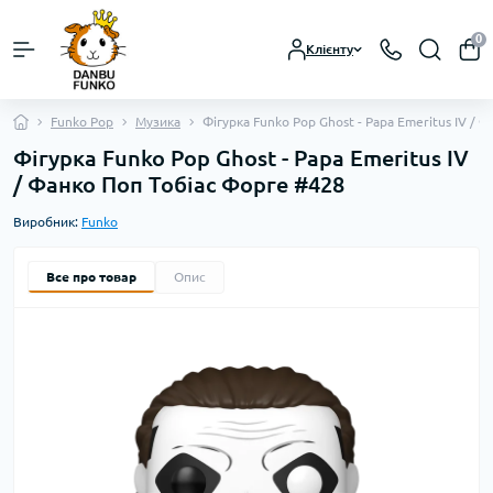
0
Клієнту
Funko Pop
Музика
Фігурка Funko Pop Ghost - Papa Emeritus IV / 
Фігурка Funko Pop Ghost - Papa Emeritus IV
/ Фанко Поп Тобіас Форге #428
Виробник:
Funko
Все про товар
Опис