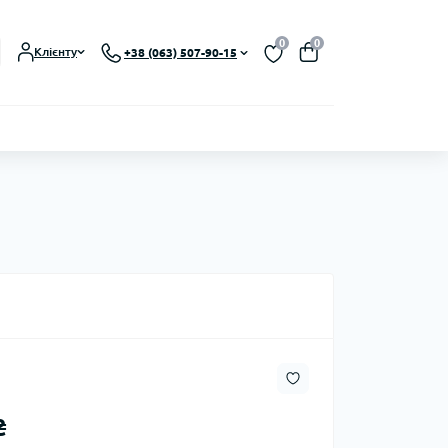
0
0
Клієнту
+38 (063) 507-90-15
₴