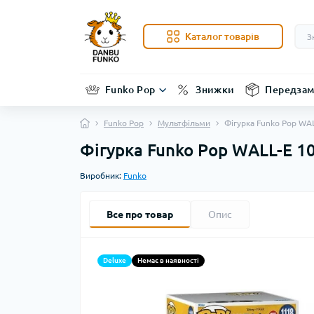
Каталог товарів
Funko Pop
Знижки
Передзам
Funko Pop
Мультфільми
Фігурка Funko Pop WAL
Фігурка Funko Pop WALL-E 1
Виробник:
Funko
Все про товар
Опис
Deluxe
Немає в наявності