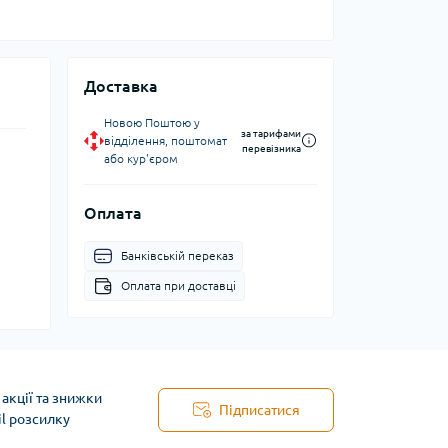
Доставка
Новою Поштою у
за тарифами
відділення, поштомат
перевізника
або кур'єром
Оплата
Банківській переказ
Оплата при доставці
акції та знижки
Підписатися
il розсилку