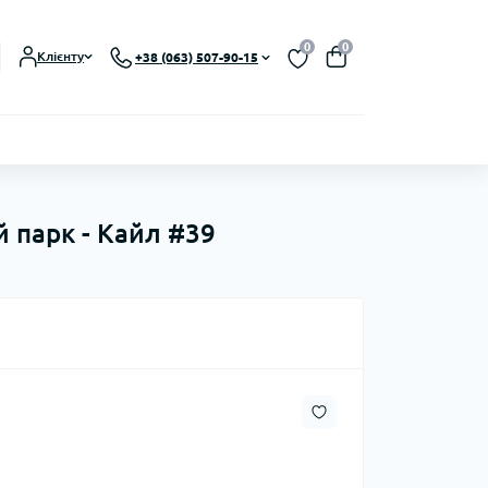
0
0
Клієнту
+38 (063) 507-90-15
й парк - Кайл #39