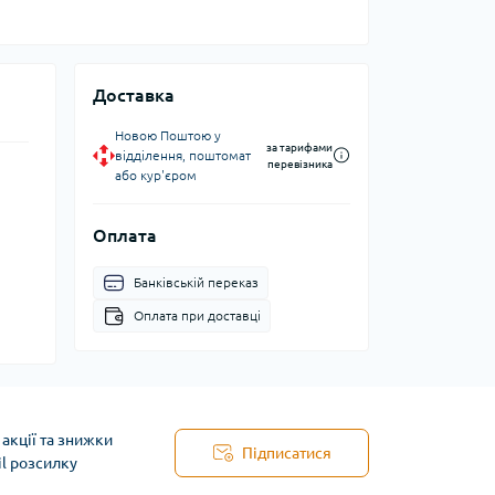
Доставка
Новою Поштою у
за тарифами
відділення, поштомат
перевізника
або кур'єром
Оплата
Банківській переказ
Оплата при доставці
акції та знижки
Підписатися
il розсилку