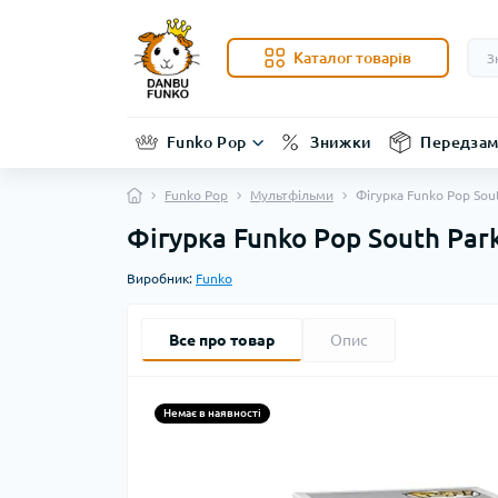
Каталог товарів
Funko Pop
Знижки
Передзам
Funko Pop
Мультфільми
Фігурка Funko Pop Sou
Фігурка Funko Pop South Par
Виробник:
Funko
Все про товар
Опис
Немає в наявності