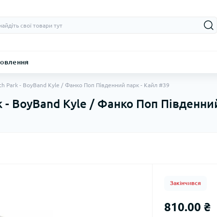
овлення
th Park - BoyBand Kyle / Фанко Поп Південний парк - Кайл #39
k - BoyBand Kyle / Фанко Поп Південни
Закінчився
810.00 ₴