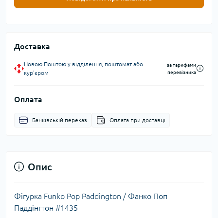
Доставка
Новою Поштою у відділення, поштомат або
за тарифами
кур'єром
перевізника
Оплата
Банківській переказ
Оплата при доставці
Опис
Фігурка Funko Pop Paddington / Фанко Поп
Паддінгтон #1435