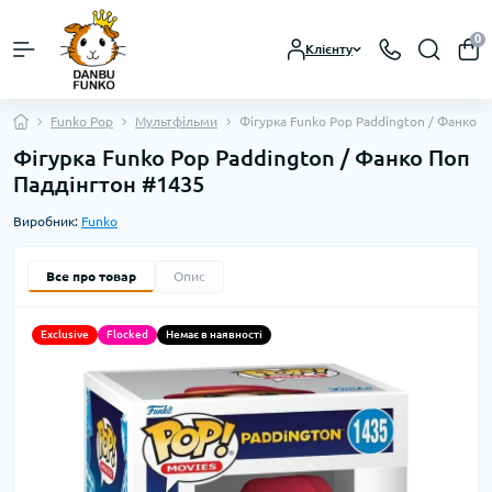
0
Клієнту
Funko Pop
Мультфільми
Фігурка Funko Pop Paddington / Фанко 
Фігурка Funko Pop Paddington / Фанко Поп
Паддінгтон #1435
Виробник:
Funko
Все про товар
Опис
Exclusive
Flocked
Немає в наявності