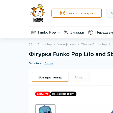
Каталог товарів
Funko Pop
Знижки
Передзам
Funko Pop
Мультфільми
Фігурка Funko Pop Lilo 
Фігурка Funko Pop Lilo and St
Виробник:
Funko
Все про товар
Опис
Exclusive
Немає в наявності