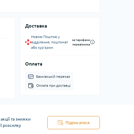
Доставка
Новою Поштою у
за тарифами
відділення, поштомат
перевізника
або кур'єром
Оплата
Банківській переказ
Оплата при доставці
акції та знижки
Підписатися
il розсилку