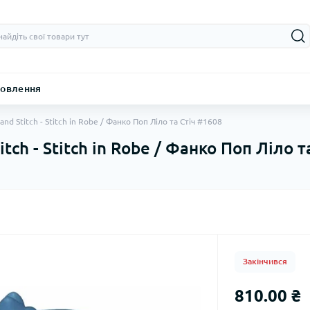
овлення
and Stitch - Stitch in Robe / Фанко Поп Ліло та Стіч #1608
itch - Stitch in Robe / Фанко Поп Ліло 
Закінчився
810.00 ₴