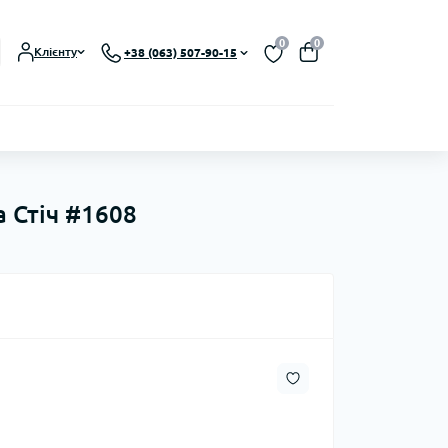
0
0
Клієнту
+38 (063) 507-90-15
та Стіч #1608