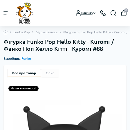
0
Клієнту
Funko Pop
Мультфільми
Фігурка Funko Pop Hello Kitty - Kuromi /
Фігурка Funko Pop Hello Kitty - Kuromi /
Фанко Поп Хелло Кітті - Куромі #88
Виробник:
Funko
Все про товар
Опис
Немає в наявності