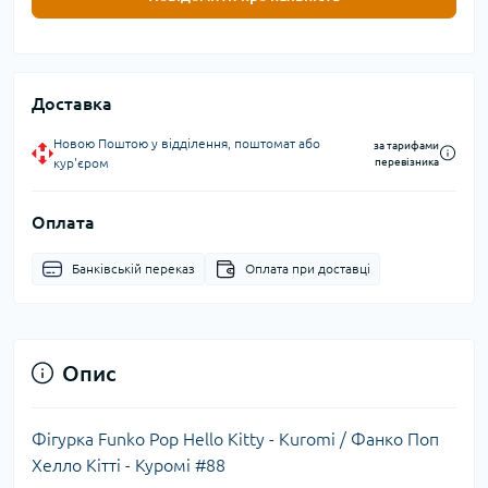
Доставка
Новою Поштою у відділення, поштомат або
за тарифами
кур'єром
перевізника
Оплата
Банківській переказ
Оплата при доставці
Опис
Фігурка Funko Pop Hello Kitty - Kuromi / Фанко Поп
Хелло Кітті - Куромі #88