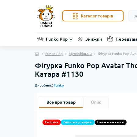
Каталог товарів
Funko Pop
Знижки
Передзам
Funko Pop
Мультфільми
Фігурка Funko Pop Ava
Фігурка Funko Pop Avatar The
Катара #1130
Виробник:
Funko
Все про товар
Опис
Exclusive
Світиться у темряві
Немає в наявності