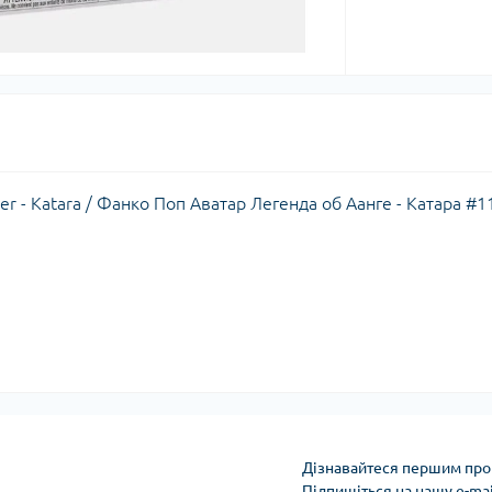
der - Katara / Фанко Поп Аватар Легенда об Аанге - Катара #1
Дізнавайтеся першим про 
Підпишіться на нашу e-ma