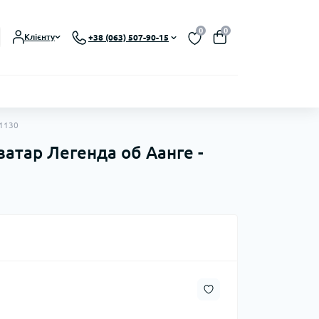
0
0
Клієнту
+38 (063) 507-90-15
#1130
Аватар Легенда об Аанге -