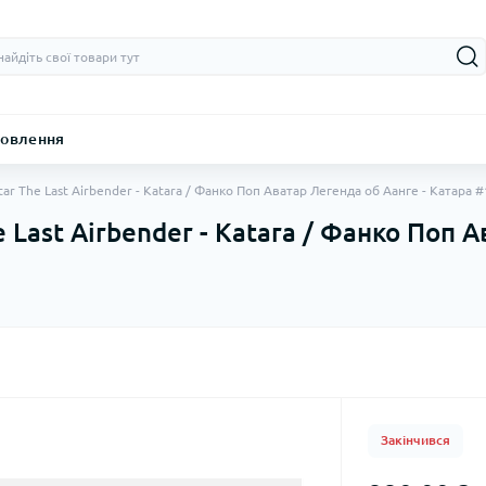
овлення
tar The Last Airbender - Katara / Фанко Поп Аватар Легенда об Аанге - Катара 
 Last Airbender - Katara / Фанко Поп 
Закінчився