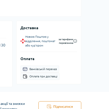
Доставка
Новою Поштою у
за тарифами
відділення, поштомат
перевізника
130
або кур'єром
Оплата
Банківській переказ
Оплата при доставці
акції та знижки
Підписатися
il розсилку