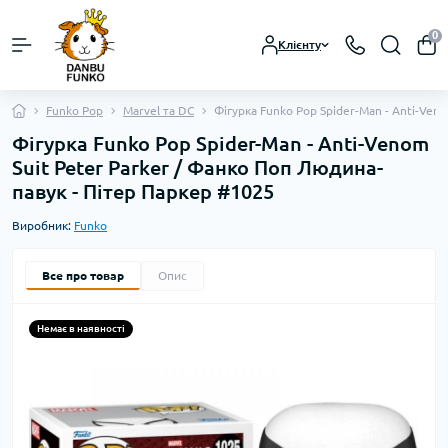
0
Клієнту
Funko Pop
Marvel та DC
Фігурка Funko Pop Spider-Man - Anti-Ven
Фігурка Funko Pop Spider-Man - Anti-Venom
Suit Peter Parker / Фанко Поп Людина-
павук - Пітер Паркер #1025
Виробник:
Funko
Все про товар
Опис
Немає в наявності