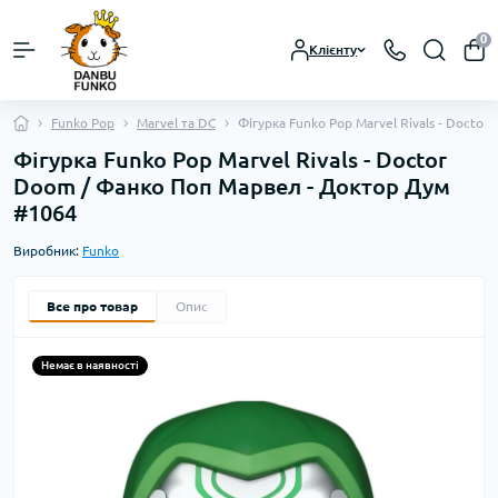
0
Клієнту
Funko Pop
Marvel та DC
Фігурка Funko Pop Marvel Rivals - Doct
Фігурка Funko Pop Marvel Rivals - Doctor
Doom / Фанко Поп Марвел - Доктор Дум
#1064
Виробник:
Funko
Все про товар
Опис
Немає в наявності