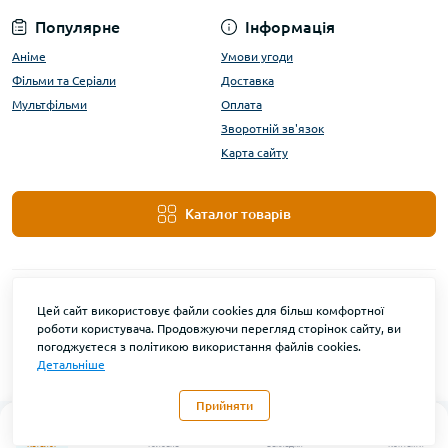
Популярне
Інформація
Аніме
Умови угоди
Фільми та Серіали
Доставка
Мультфільми
Оплата
Зворотній зв'язок
Карта сайту
Каталог товарів
Цей сайт використовує файли cookies для більш комфортної
роботи користувача. Продовжуючи перегляд сторінок сайту, ви
погоджуєтеся з політикою використання файлів cookies.
Детальніше
DanBu Funko © 2026
Прийняти
0
Каталог
Головна
Закладки
Контакти