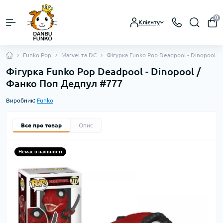
0
Клієнту
Funko Pop
Marvel та DC
Фігурка Funko Pop Deadpool - Dinopool 
Фігурка Funko Pop Deadpool - Dinopool /
Фанко Поп Дедпул #777
Виробник:
Funko
Все про товар
Опис
Немає в наявності