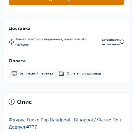
Доставка
Новою Поштою у відділення, поштомат або
за тарифами
кур'єром
перевізника
Оплата
Банківській переказ
Оплата при доставці
Опис
Фігурка Funko Pop Deadpool - Dinopool / Фанко Поп
Дедпул #777