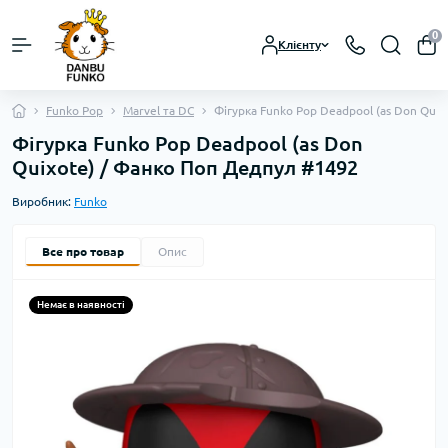
0
Клієнту
Funko Pop
Marvel та DC
Фігурка Funko Pop Deadpool (as Don Qui
Фігурка Funko Pop Deadpool (as Don
Quixote) / Фанко Поп Дедпул #1492
Виробник:
Funko
Все про товар
Опис
Немає в наявності