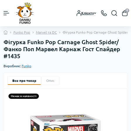
0
Клієнту
Funko Pop
Marvel та DC
Фігурка Funko Pop Carnage Ghost Spider
Фігурка Funko Pop Carnage Ghost Spider/
Фанко Поп Марвел Карнаж Гост Спайдер
#1435
Виробник:
Funko
Все про товар
Опис
Немає в наявності