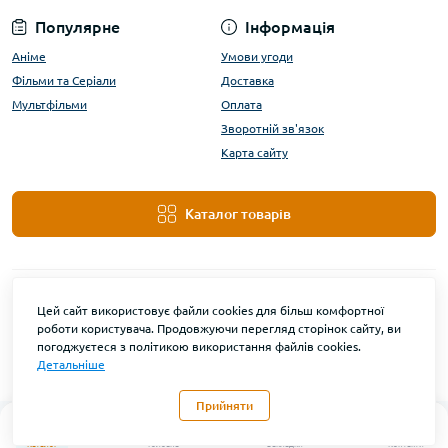
Популярне
Інформація
Аніме
Умови угоди
Фільми та Серіали
Доставка
Мультфільми
Оплата
Зворотній зв'язок
Карта сайту
Каталог товарів
Цей сайт використовує файли cookies для більш комфортної
роботи користувача. Продовжуючи перегляд сторінок сайту, ви
погоджуєтеся з політикою використання файлів cookies.
Детальніше
DanBu Funko © 2026
Прийняти
0
Каталог
Головна
Закладки
Контакти