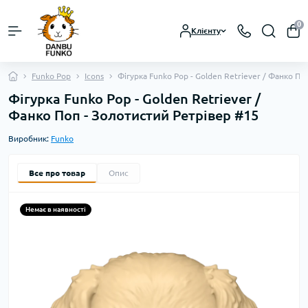
0
Клієнту
Funko Pop
Icons
Фігурка Funko Pop - Golden Retriever / Фанко По
Фігурка Funko Pop - Golden Retriever /
Фанко Поп - Золотистий Ретрівер #15
Виробник:
Funko
Все про товар
Опис
Немає в наявності