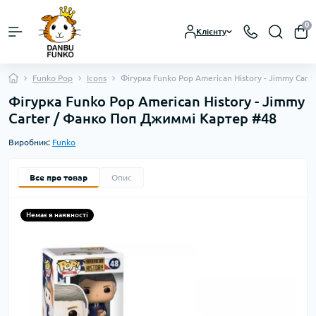
0
Клієнту
Funko Pop
Icons
Фігурка Funko Pop American History - Jimmy Car
Фігурка Funko Pop American History - Jimmy
Carter / Фанко Поп Джиммі Картер #48
Виробник:
Funko
Все про товар
Опис
Немає в наявності