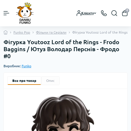
0
Клієнту
Funko Pop
Фільми та Серіали
Фігурка Youtooz Lord of the Rings 
Фігурка Youtooz Lord of the Rings - Frodo
Baggins / Ютуз Володар Перснів - Фродо
#0
Виробник:
Funko
Все про товар
Опис