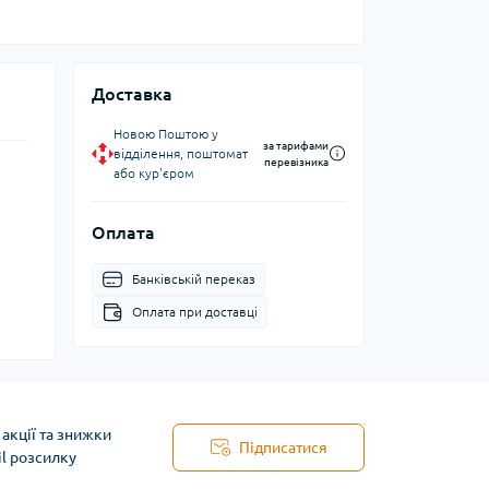
Доставка
Новою Поштою у
за тарифами
відділення, поштомат
перевізника
або кур'єром
Оплата
Банківській переказ
Оплата при доставці
акції та знижки
Підписатися
il розсилку