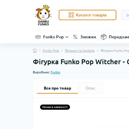
Каталог товарів
Funko Pop
Знижки
Передзам
Funko Pop
Фільми та Серіали
Фігурка Funko Pop
Фігурка Funko Pop Witcher - 
Виробник:
Funko
Все про товар
Опис
Немає в наявності