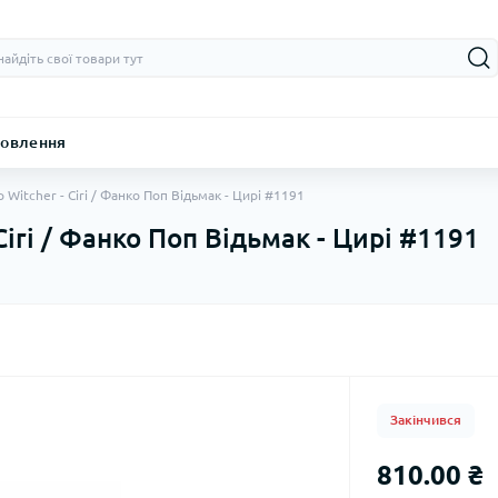
овлення
 Witcher - Ciri / Фанко Поп Відьмак - Цирі #1191
Ciri / Фанко Поп Відьмак - Цирі #1191
Закінчився
810.00 ₴