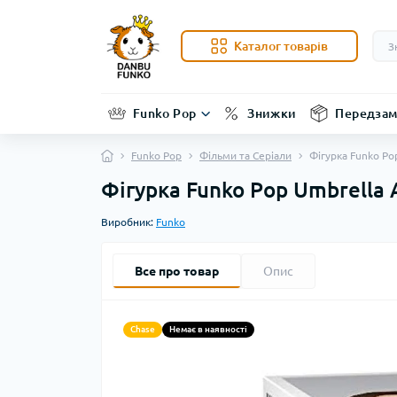
Каталог товарів
Funko Pop
Знижки
Передзам
Funko Pop
Фільми та Серіали
Фігурка Funko Po
Фігурка Funko Pop Umbrella
Виробник:
Funko
Все про товар
Опис
Chase
Немає в наявності