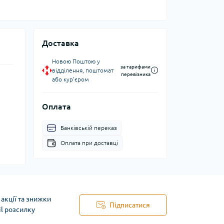
Доставка
Новою Поштою у
за тарифами
відділення, поштомат
перевізника
або кур'єром
Оплата
Банківській переказ
Оплата при доставці
акції та знижки
Підписатися
il розсилку