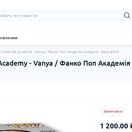
овлення
p Umbrella Academy - Vanya / Фанко Поп Академія Амбрела - Ваня #934
 Academy - Vanya / Фанко Поп Академія
Закінчився
1 200.00 