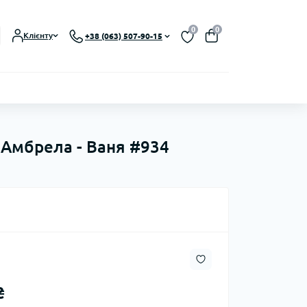
0
0
Клієнту
+38 (063) 507-90-15
 Амбрела - Ваня #934
₴