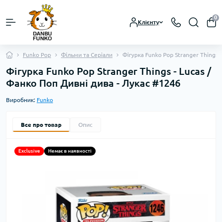
0
Клієнту
Funko Pop
Фільми та Серіали
Фігурка Funko Pop Stranger Things 
Фігурка Funko Pop Stranger Things - Lucas /
Фанко Поп Дивні дива - Лукас #1246
Виробник:
Funko
Все про товар
Опис
Exclusive
Немає в наявності