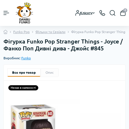
0
Клієнту
Funko Pop
Фільми та Серіали
Фігурка Funko Pop Stranger Things 
Фігурка Funko Pop Stranger Things - Joyce /
Фанко Поп Дивні дива - Джойс #845
Виробник:
Funko
Все про товар
Опис
Немає в наявності