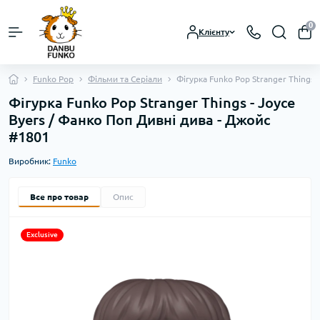
0
Клієнту
Funko Pop
Фільми та Серіали
Фігурка Funko Pop Stranger Things 
Фігурка Funko Pop Stranger Things - Joyce
Byers / Фанко Поп Дивні дива - Джойс
#1801
Виробник:
Funko
Все про товар
Опис
Exclusive