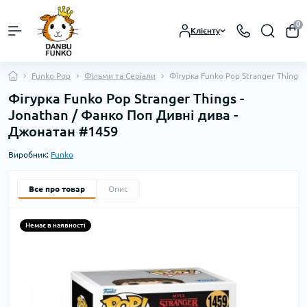
0
Клієнту
Funko Pop
Фільми та Серіали
Фігурка Funko Pop Stranger Things
Фігурка Funko Pop Stranger Things -
Jonathan / Фанко Поп Дивні дива -
Джонатан #1459
Виробник:
Funko
Все про товар
Опис
Немає в наявності