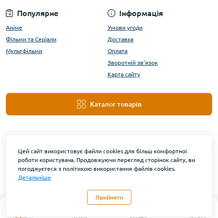
Популярне
Інформація
Аніме
Умови угоди
Фільми та Серіали
Доставка
Мультфільми
Оплата
Зворотній зв'язок
Карта сайту
Каталог товарів
Цей сайт використовує файли cookies для більш комфортної
роботи користувача. Продовжуючи перегляд сторінок сайту, ви
погоджуєтеся з політикою використання файлів cookies.
Детальніше
DanBu Funko © 2026
Прийняти
0
Каталог
Головна
Закладки
Контакти