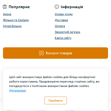
Популярне
Інформація
Аніме
Умови угоди
Фільми та Серіали
Доставка
Мультфільми
Оплата
Зворотній зв'язок
Карта сайту
Каталог товарів
Цей сайт використовує файли cookies для більш комфортної
роботи користувача. Продовжуючи перегляд сторінок сайту, ви
погоджуєтеся з політикою використання файлів cookies.
Детальніше
DanBu Funko © 2026
Прийняти
0
Каталог
Головна
Закладки
Контакти