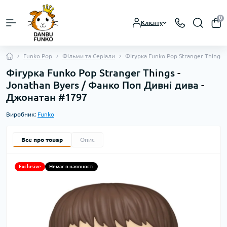
0
Клієнту
Funko Pop
Фільми та Серіали
Фігурка Funko Pop Stranger Things 
Фігурка Funko Pop Stranger Things -
Jonathan Byers / Фанко Поп Дивні дива -
Джонатан #1797
Виробник:
Funko
Все про товар
Опис
Exclusive
Немає в наявності