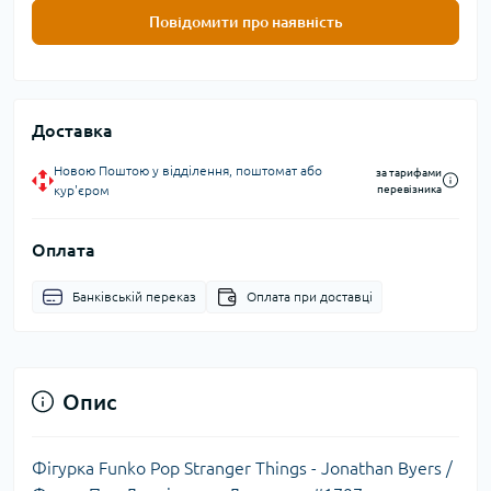
Повідомити про наявність
Доставка
Новою Поштою у відділення, поштомат або
за тарифами
кур'єром
перевізника
Оплата
Банківській переказ
Оплата при доставці
Опис
Фігурка Funko Pop Stranger Things - Jonathan Byers /