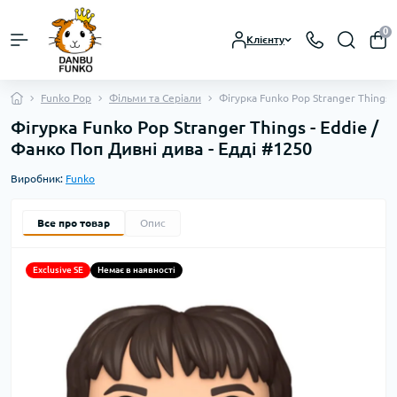
0
Клієнту
Funko Pop
Фільми та Серіали
Фігурка Funko Pop Stranger Things 
Фігурка Funko Pop Stranger Things - Eddie /
Фанко Поп Дивні дива - Едді #1250
Виробник:
Funko
Все про товар
Опис
Exclusive SE
Немає в наявності