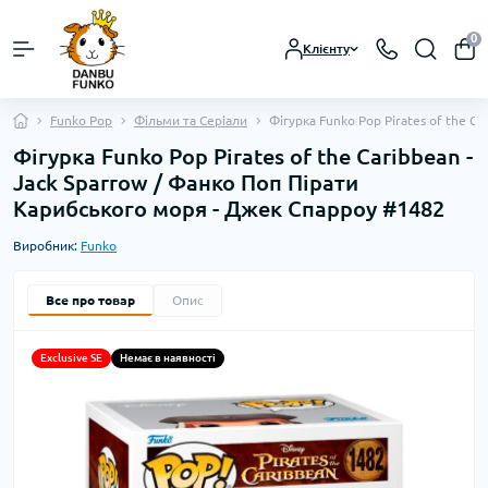
0
Клієнту
Funko Pop
Фільми та Серіали
Фігурка Funko Pop Pirates of the C
Фігурка Funko Pop Pirates of the Caribbean -
Jack Sparrow / Фанко Поп Пірати
Карибського моря - Джек Спарроу #1482
Виробник:
Funko
Все про товар
Опис
Exclusive SE
Немає в наявності