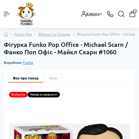
0
Клієнту
Funko Pop
Фільми та Серіали
Фігурка Funko Pop Office - Michael
Фігурка Funko Pop Office - Michael Scarn /
Фанко Поп Офіс - Майкл Скарн #1060
Виробник:
Funko
Все про товар
Опис
Exclusive
Немає в наявності