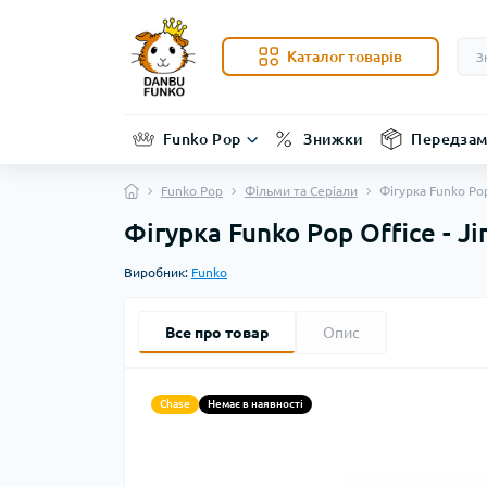
Каталог товарів
Funko Pop
Знижки
Передзам
Funko Pop
Фільми та Серіали
Фігурка Funko Po
Фігурка Funko Pop Office - 
Виробник:
Funko
Все про товар
Опис
Chase
Немає в наявності