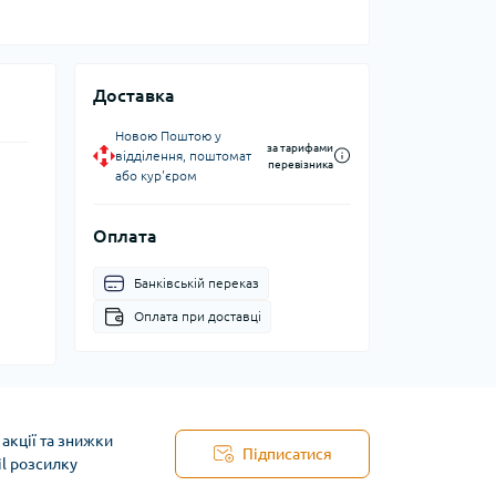
Доставка
Новою Поштою у
за тарифами
відділення, поштомат
перевізника
або кур'єром
Оплата
Банківській переказ
Оплата при доставці
акції та знижки
Підписатися
il розсилку