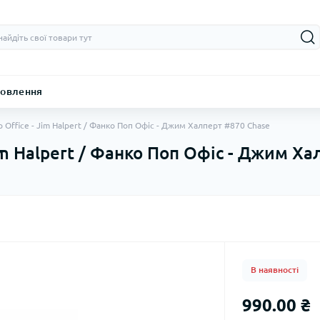
овлення
p Office - Jim Halpert / Фанко Поп Офіс - Джим Халперт #870 Chase
Jim Halpert / Фанко Поп Офіс - Джим Х
В наявності
990.00 ₴