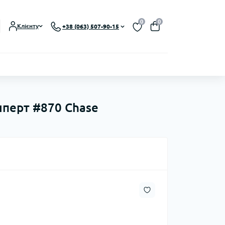
0
0
Клієнту
+38 (063) 507-90-15
алперт #870 Chase