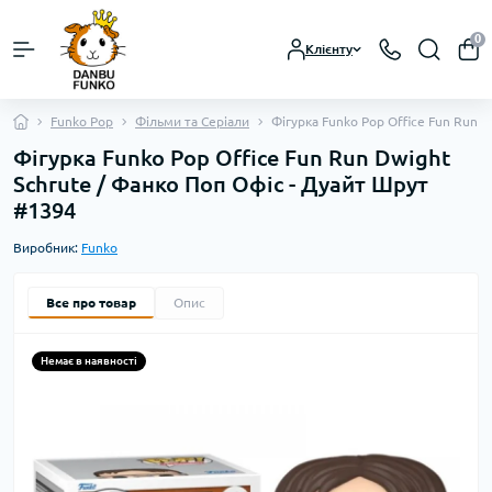
0
Клієнту
Funko Pop
Фільми та Серіали
Фігурка Funko Pop Office Fun Run 
Фігурка Funko Pop Office Fun Run Dwight
Schrute / Фанко Поп Офіс - Дуайт Шрут
#1394
Виробник:
Funko
Все про товар
Опис
Немає в наявності