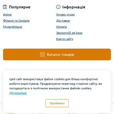
Популярне
Інформація
Аніме
Умови угоди
Фільми та Серіали
Доставка
Мультфільми
Оплата
Зворотній зв'язок
Карта сайту
Каталог товарів
Цей сайт використовує файли cookies для більш комфортної
роботи користувача. Продовжуючи перегляд сторінок сайту, ви
погоджуєтеся з політикою використання файлів cookies.
Детальніше
DanBu Funko © 2026
Прийняти
0
Каталог
Головна
Закладки
Контакти