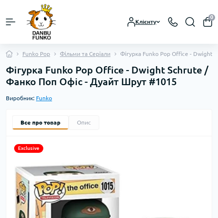
0
Клієнту
Funko Pop
Фільми та Серіали
Фігурка Funko Pop Office - Dwight 
Фігурка Funko Pop Office - Dwight Schrute /
Фанко Поп Офіс - Дуайт Шрут #1015
Виробник:
Funko
Все про товар
Опис
Exclusive