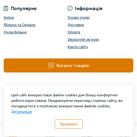
Популярне
Інформація
Аніме
Умови угоди
Фільми та Серіали
Доставка
Мультфільми
Оплата
Зворотній зв'язок
Карта сайту
Каталог товарів
Цей сайт використовує файли cookies для більш комфортної
роботи користувача. Продовжуючи перегляд сторінок сайту, ви
погоджуєтеся з політикою використання файлів cookies.
Детальніше
DanBu Funko © 2026
Прийняти
0
Каталог
Головна
Закладки
Контакти