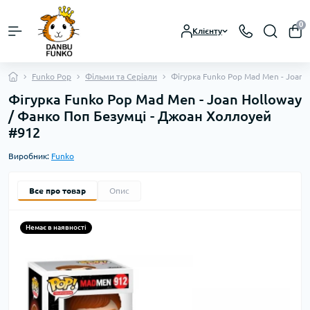
0
Клієнту
Funko Pop
Фільми та Серіали
Фігурка Funko Pop Mad Men - Joan 
Фігурка Funko Pop Mad Men - Joan Holloway
/ Фанко Поп Безумці - Джоан Холлоуей
#912
Виробник:
Funko
Все про товар
Опис
Немає в наявності