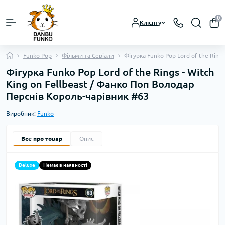
0
Клієнту
Funko Pop
Фільми та Серіали
Фігурка Funko Pop Lord of the Ring
Фігурка Funko Pop Lord of the Rings - Witch
King on Fellbeast / Фанко Поп Володар
Перснів Король-чарівник #63
Виробник:
Funko
Все про товар
Опис
Deluxe
Немає в наявності