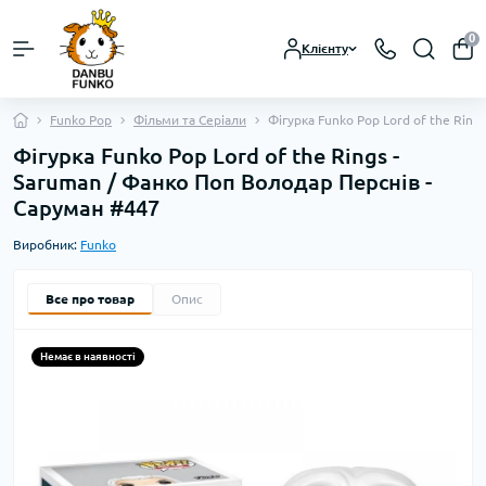
0
Клієнту
Funko Pop
Фільми та Серіали
Фігурка Funko Pop Lord of the Ring
Фігурка Funko Pop Lord of the Rings -
Saruman / Фанко Поп Володар Перснів -
Саруман #447
Виробник:
Funko
Все про товар
Опис
Немає в наявності