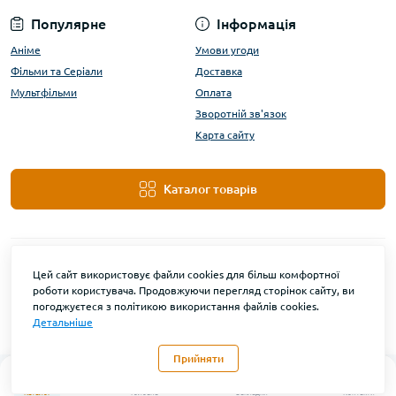
Популярне
Інформація
Аніме
Умови угоди
Фільми та Серіали
Доставка
Мультфільми
Оплата
Зворотній зв'язок
Карта сайту
Каталог товарів
Цей сайт використовує файли cookies для більш комфортної
роботи користувача. Продовжуючи перегляд сторінок сайту, ви
погоджуєтеся з політикою використання файлів cookies.
Детальніше
DanBu Funko © 2026
Прийняти
0
Каталог
Головна
Закладки
Контакти