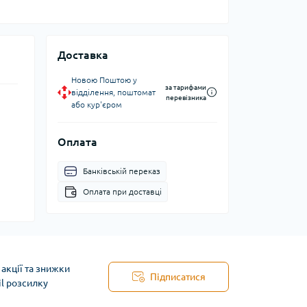
Доставка
Новою Поштою у
за тарифами
відділення, поштомат
перевізника
або кур'єром
Оплата
Банківській переказ
Оплата при доставці
акції та знижки
Підписатися
il розсилку