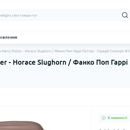
овлення
 Harry Potter - Horace Slughorn / Фанко Поп Гаррі Поттер - Горацій Слизоріг #
er - Horace Slughorn / Фанко Поп Гаррі
В наявності