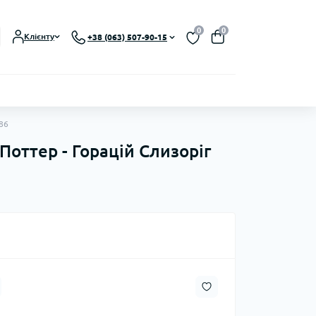
0
0
Клієнту
+38 (063) 507-90-15
186
 Поттер - Горацій Слизоріг